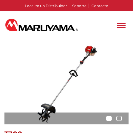
Localiza un Distribuidor
Soporte
Contacto
•
•