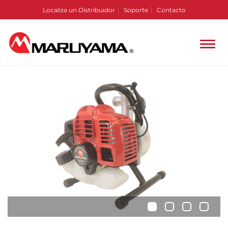
Localiza un Distribuidor
Soporte
Contacto
•
•
•
•