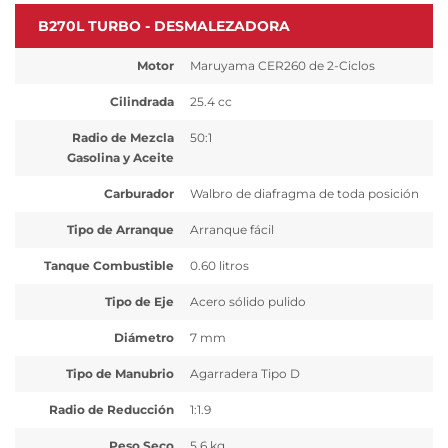
B270L TURBO - DESMALEZADORA
Motor
Maruyama CER260 de 2-Ciclos
Cilindrada
25.4 cc
Radio de Mezcla
50:1
Gasolina y Aceite
Carburador
Walbro de diafragma de toda posición
Tipo de Arranque
Arranque fácil
Tanque Combustible
0.60 litros
Tipo de Eje
Acero sólido pulido
Diámetro
7 mm
Tipo de Manubrio
Agarradera Tipo D
Radio de Reducción
1:1.9
Peso Seco
5.6 kg