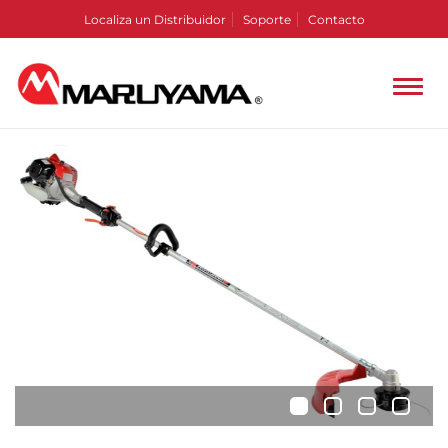
Localiza un Distribuidor
Soporte
Contacto
•
•
•
•